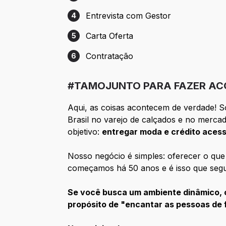
Etapa 3: Vídeo Entrevista
Entrevista com Gestor
4
Etapa 4: Entrevista com Gestor
Carta Oferta
5
Etapa 5: Carta Oferta
Contratação
6
Etapa 6: Contratação
#TAMOJUNTO PARA FAZER AC
Aqui, as coisas acontecem de verdade! 
Brasil no varejo de calçados e no mercad
objetivo:
entregar moda e crédito acessí
Nosso negócio é simples: oferecer o que
começamos há 50 anos e é isso que segu
Se você busca um ambiente dinâmico, c
propósito de "encantar as pessoas de 