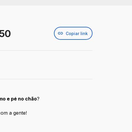
150
Copiar link
mo e pé no chão
?
com a gente!