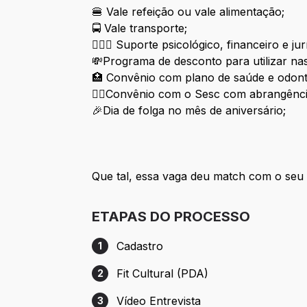
🍔 Vale refeição ou vale alimentação;
🚍 Vale transporte;
👩🏽‍⚕️ Suporte psicológico, financeiro e jur
💸Programa de desconto para utilizar nas 
🏥 Convênio com plano de saúde e odont
🏋🏾Convênio com o Sesc com abrangênc
🎉Dia de folga no mês de aniversário;
Que tal, essa vaga deu match com o seu 
ETAPAS DO PROCESSO
Cadastro
1
Etapa 1: Cadastro
Fit Cultural (PDA)
2
Etapa 2: Fit Cultural (PDA)
Vídeo Entrevista
3