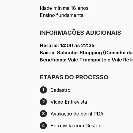
Idade mínima 18 anos
Ensino fundamental
INFORMAÇÕES ADICIONAIS
Horário: 14:00 as 22:35
Bairro: Salvador Shopping (Caminho da
Benefícios: Vale Transporte e Vale Ref
ETAPAS DO PROCESSO
Cadastro
1
Etapa 1: Cadastro
Vídeo Entrevista
2
Etapa 2: Vídeo Entrevista
Avaliação de perfil PDA
3
Etapa 3: Avaliação de perfil PDA
Entrevista com Gestor
4
Etapa 4: Entrevista com Gestor