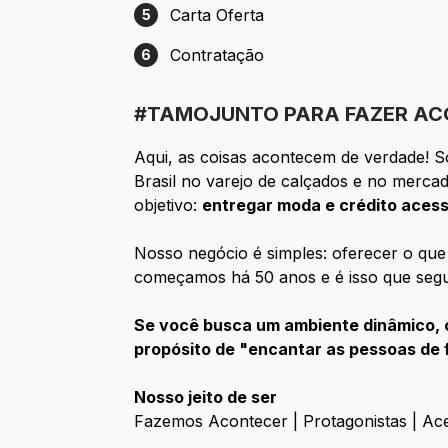
Carta Oferta
5
Etapa 5: Carta Oferta
Contratação
6
Etapa 6: Contratação
#TAMOJUNTO PARA FAZER AC
Aqui, as coisas acontecem de verdade! 
Brasil no varejo de calçados e no mercad
objetivo:
entregar moda e crédito acessí
Nosso negócio é simples: oferecer o que
começamos há 50 anos e é isso que segu
Se você busca um ambiente dinâmico, c
propósito de "encantar as pessoas de 
Nosso jeito de ser
Fazemos Acontecer | Protagonistas | Ace