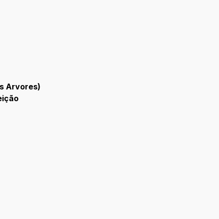
s Arvores)
eição