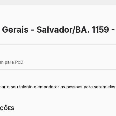
s Gerais - Salvador/BA. 1159 
Efetivo
ém para PcD
para PcD
lhar o seu talento e empoderar as pessoas para serem el
IÇÕES