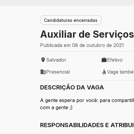
Candidaturas encerradas
Auxiliar de Serviço
Publicada em 08 de outubro de 2021
Salvador
Efetivo
Local de trabalho: Salvador
Tipo de vaga: 
Presencial
Vaga tamb
Modelo de trabalho: Presencial
Vaga também 
DESCRIÇÃO DA VAGA
A gente espera por você: para comparti
com a gente ;)
RESPONSABILIDADES E ATRIBU